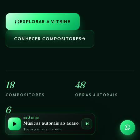
EXPLORAR A VITRINE
CONHECER COMPOSITORES
18
48
COMPOSITORES
OBRAS AUTORAIS
6
RÁDIO
GÊNEROS BRASILEIROS
Músicas autorais ao acaso
Toque para ouvir a rádio